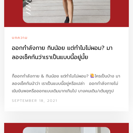
บทความ
ออกกำลังกาย กินน้อย แต่ทำไมไม่ผอม? มา
ลองเช็คกันว่าเราเป็นแบบนี้อยู่มั้ย
ก็ออกกำลังกาย & กินน้อย แต่ทำไมไม่ผอม?
ใครเป็นบ้าง มา
ลองเช็คกันน้าว่า เราเป็นแบบนี้อยู่หรือเปล่า ออกกำลังกายไม่
เข้มข้นพอหรือออกแบบเดิมมากเกินไป บางคนเดิน/เต้นยูทูป
แบบเดิมมานานจนร่างกายชิน ให้ลองเวทเทรนนิ่ง ยืดเหยียด
SEPTEMBER 18, 2021
กล้ามเนื้อ หรือลองเพิ่ม HIIT, Interval Training, Yoga เข้าไป
ในตารางฝึกด้วย…