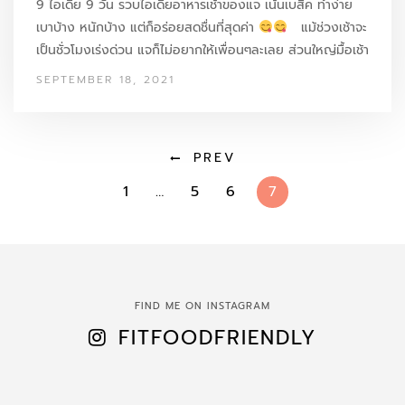
9 ไอเดีย 9 วัน รวบไอเดียอาหารเช้าของแจ เน้นเบสิค ทำง่าย
เบาบ้าง หนักบ้าง แต่ก็อร่อยสดชื่นที่สุดค่า
แม้ช่วงเช้าจะ
เป็นชั่วโมงเร่งด่วน แจก็ไม่อยากให้เพื่อนๆละเลย ส่วนใหญ่มื้อเช้า
ของแจ ก็ไม่เคยขาด บางวันแจจะทานค่อนข้างจะหนักคาร์บ
SEPTEMBER 18, 2021
เพราะแจต้องการพลังไปคิดงาน…
PREV
1
…
5
6
7
FIND ME ON INSTAGRAM
FITFOODFRIENDLY