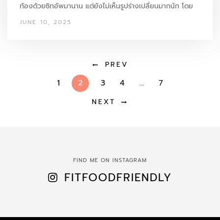
ท้องด้วยซิทอัพมานาน แต่ยังไม่เห็นรูปร่างเปลี่ยนมากนัก โดย
เฉพาะบริเวณหน้าท้องล่าง นี่คือท่าที่ควรลอง: Reverse Plank
JUNE 10, 2025
Knee…
PREV
1
2
3
4
…
7
NEXT
FIND ME ON INSTAGRAM
FITFOODFRIENDLY