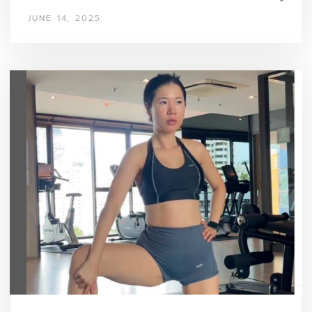
(Treadmill) กับ StairMaster อะไรคือสุดยอดเครื่องคาร์ดิโอ
JUNE 14, 2025
สำหรับ เบิร์นไขมัน ให้ได้ผลเร็วที่สุด? ถ้าคุณมีเวลาน้อย อยาก
เร่งเบิร์นให้ไว หลายคนอาจจะนึกถึง…