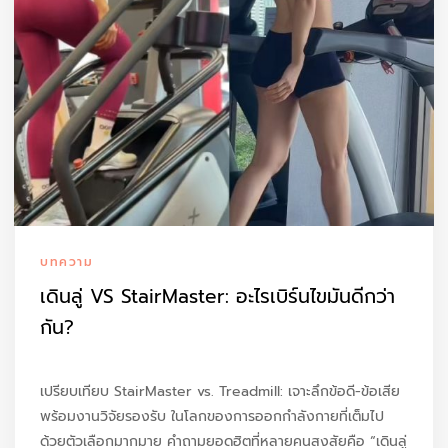
บทความ
เดินลู่ VS StairMaster: อะไรเบิร์นไขมันดีกว่า
กัน?
เปรียบเทียบ StairMaster vs. Treadmill: เจาะลึกข้อดี-ข้อเสีย
พร้อมงานวิจัยรองรับ ในโลกของการออกกำลังกายที่เต็มไป
ด้วยตัวเลือกมากมาย คำถามยอดฮิตที่หลายคนสงสัยคือ “เดินลู่