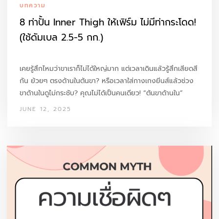
บทความ
8 ท่าปั้น Inner Thigh ให้เฟิร์ม ไม่มีท่ากระโดด!
(ใช้ดัมเบล 2.5-5 กก.)
เคยรู้สึกไหมว่าขาเราก็ไม่ได้ใหญ่มาก แต่เวลาเดินแล้วรู้สึกเสียดสี
กัน ย้วยๆ ตรงด้านในต้นขา? หรือเวลาใส่กางเกงยีนส์แล้วช่วง
ขาด้านในดูไม่กระชับ? คุณไม่ได้เป็นคนเดียว! “ต้นขาด้านใน”
(Inner Thigh) คือกล้ามเนื้อที่หลายคนมักมองข้าม แต่บอกเลย
JUNE 12, 2025
ว่ามันสำคัญกว่าที่คิดเยอะ! เพราะกล้ามเนื้อกลุ่มนี้ช่วย:
ควบคุมสะโพกให้มั่นคง: ลดอาการบาดเจ็บและช่วยให้การ
เคลื่อนไหวมีประสิทธิภาพมากขึ้น
ดึงหุ่นให้ดูสมดุล: เมื่อต้นขา
ด้านในกระชับ…